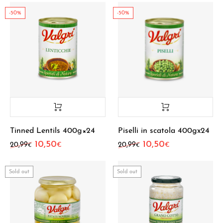
-50%
-50%
Tinned Lentils 400g×24
Piselli in scatola 400gx24
10,50
10,50
Original price was: 20,99€.
Current price is: 10,50€.
Original price was: 20
Current price i
20,99
20,99
€
€
€
€
Sold out
Sold out