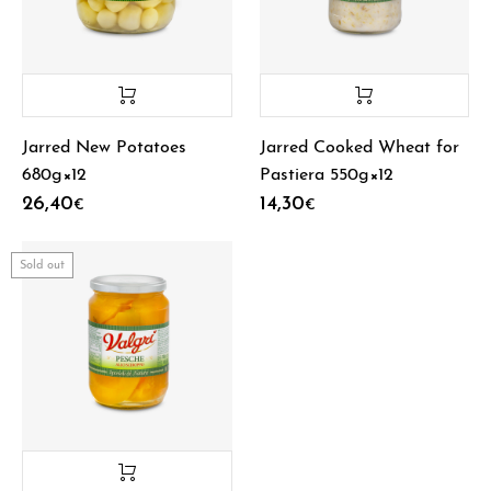
Jarred New Potatoes
Jarred Cooked Wheat for
680g×12
Pastiera 550g×12
26,40
14,30
€
€
Sold out