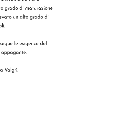
usto grado di maturazione
evato un alto grado di
li.
 segue le esigenze del
 e appagante.
a Valgrì.