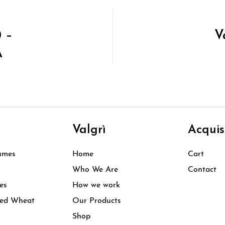
0 –
V
A
i
Valgrì
Acquis
umes
Home
Cart
Who We Are
Contact
es
How we work
ked Wheat
Our Products
Shop