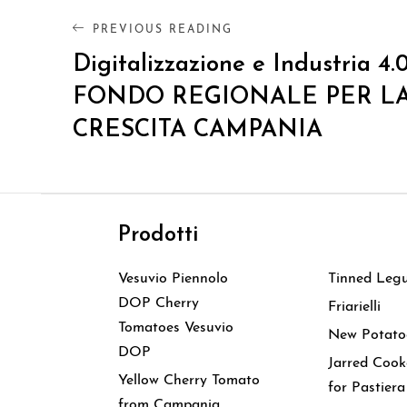
PREVIOUS READING
Digitalizzazione e Industria 4.
FONDO REGIONALE PER L
CRESCITA CAMPANIA
Prodotti
Prodott
Vesuvio Piennolo
Tinned Leg
DOP Cherry
Friarielli
Tomatoes Vesuvio
New Potato
DOP
Jarred Coo
Yellow Cherry Tomato
for Pastiera
from Campania