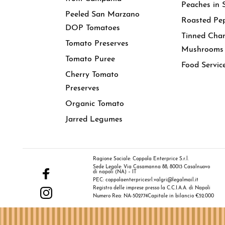
Peaches in 
Peeled San Marzano
Roasted Pe
DOP Tomatoes
Tinned Cha
Tomato Preserves
Mushrooms
Tomato Puree
Food Servic
Cherry Tomato
Preserves
Organic Tomato
Jarred Legumes
Ragione Sociale: Coppola Enterprice S.r.l.
Sede Legale: Via Casamanna 88, 80013 Casalnuovo
di napoli (NA) – IT
PEC: coppolaenterpricesrl.valgri@legalmail.it
Registro delle imprese presso la C.C.I.A.A. di Napoli
Numero Rea: NA-502774
Capitale in bilancio €52.000