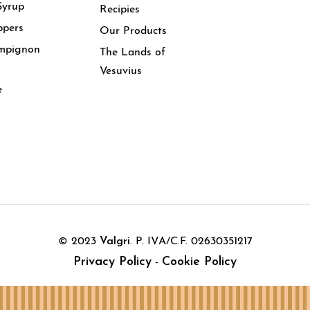
Syrup
Recipies
ppers
Our Products
mpignon
The Lands of
Vesuvius
e
© 2023
Valgri
. P. IVA/C.F. 02630351217
Privacy Policy
Cookie Policy
-