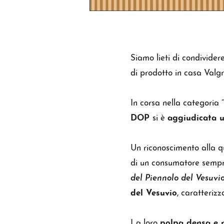
Siamo lieti di condivider
di prodotto in casa Valgr
In corsa nella categoria “
DOP
si è
aggiudicata 
Un riconoscimento alla qu
di un consumatore sempre 
del Piennolo del Vesuv
del Vesuvio
, caratterizz
La loro
polpa densa e r