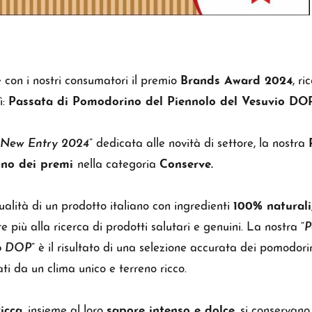
e con i nostri consumatori il premio
Brands Award 2024
, ri
ì:
Passata di Pomodorino del Piennolo del Vesuvio DOP
New Entry 2024
” dedicata alle novità di settore, la nostra
uno dei premi
nella categoria
Conserve
.
alità di un prodotto italiano con ingredienti
100% naturali
più alla ricerca di prodotti salutari e genuini. La nostra “
P
io DOP
” è il risultato di una selezione accurata dei pomodorin
ati da un clima unico e terreno ricco.
icca
, insieme al loro
sapore intenso e dolce
, si conservan