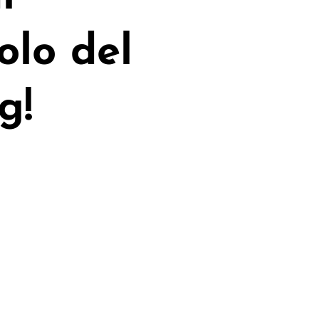
olo del
g!