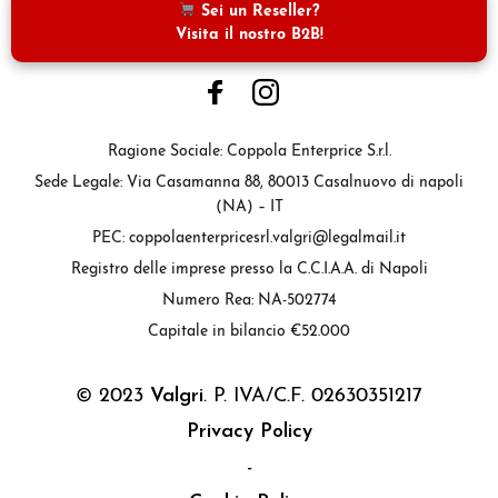
Sei un Reseller?
Visita il nostro B2B!
Ragione Sociale: Coppola Enterprice S.r.l.
Sede Legale: Via Casamanna 88, 80013 Casalnuovo di napoli
(NA) – IT
PEC: coppolaenterpricesrl.valgri@legalmail.it
Registro delle imprese presso la C.C.I.A.A. di Napoli
Numero Rea: NA-502774
Capitale in bilancio €52.000
© 2023
Valgri
. P. IVA/C.F. 02630351217
Privacy Policy
-