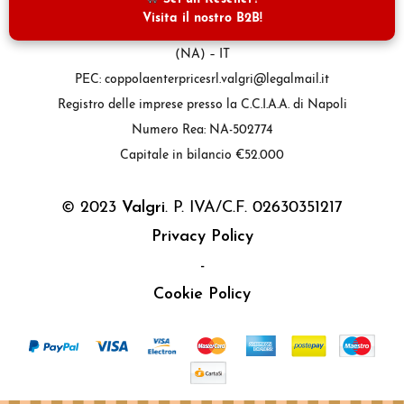
Ragione Sociale: Coppola Enterprice S.r.l.
Visita il nostro B2B!
Sede Legale: Via Casamanna 88, 80013 Casalnuovo di napoli
(NA) – IT
PEC: coppolaenterpricesrl.valgri@legalmail.it
Registro delle imprese presso la C.C.I.A.A. di Napoli
Numero Rea: NA-502774
Capitale in bilancio €52.000
© 2023
Valgri
. P. IVA/C.F. 02630351217
Privacy Policy
-
Cookie Policy