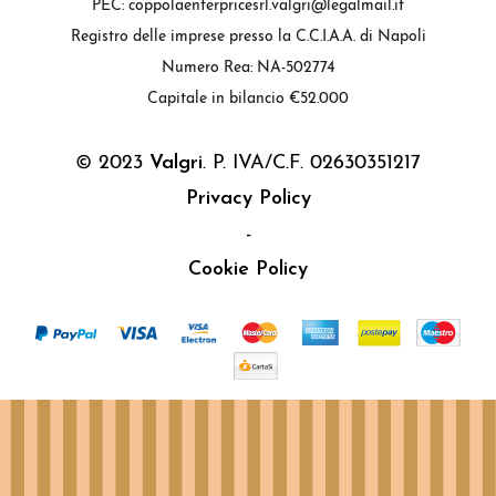
PEC: coppolaenterpricesrl.valgri@legalmail.it
Registro delle imprese presso la C.C.I.A.A. di Napoli
Numero Rea: NA-502774
Capitale in bilancio €52.000
© 2023
Valgri
. P. IVA/C.F. 02630351217
Privacy Policy
-
Cookie Policy