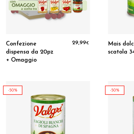
Aggiungi Al Carrello
29,99
Confezione
Mais dolc
€
dispensa da 20pz
scatola 
+ Omaggio
-50%
-50%