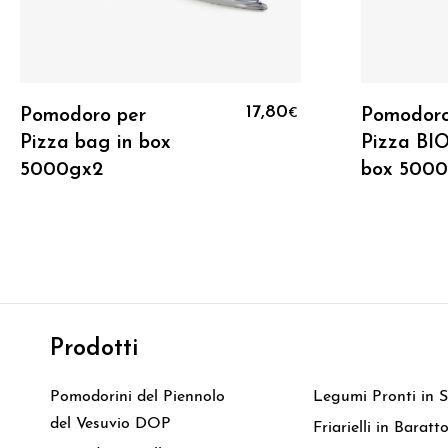
Aggiungi Al Carrello
17,80
Pomodoro per
Pomodoro
€
Pizza bag in box
Pizza BIO
5000gx2
box 500
Prodotti
Prodotti
Pomodorini del Piennolo
Legumi Pronti in S
del Vesuvio DOP
Friarielli in Baratt