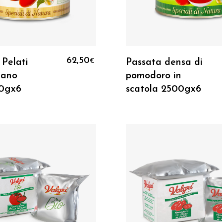
Aggiungi Al Carrello
Aggiungi Al Carrell
e era: 20,99€.
62,50
Pelati
Passata densa di
€
zano
pomodoro in
è: 10,50€.
0gx6
scatola 2500gx6