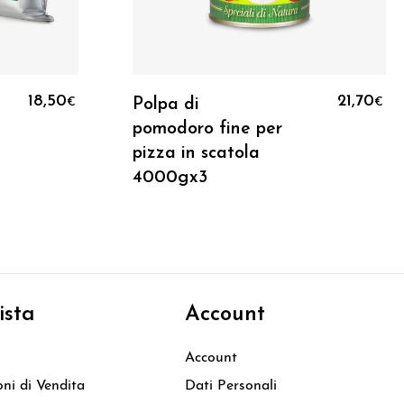
o
Aggiungi Al Carrello
18,50
21,70
Polpa di
€
€
pomodoro fine per
pizza in scatola
4000gx3
ista
Account
Account
oni di Vendita
Dati Personali