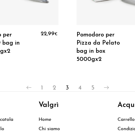
Aggiungi Al Carrello
Aggiungi Al Carrell
22,99
 per
Pomodoro per
€
 bag in
Pizza da Pelato
0gx2
bag in box
5000gx2
1
2
3
4
5
Valgrì
Acqu
catola
Home
Carrello
olo
Chi siamo
Condizi