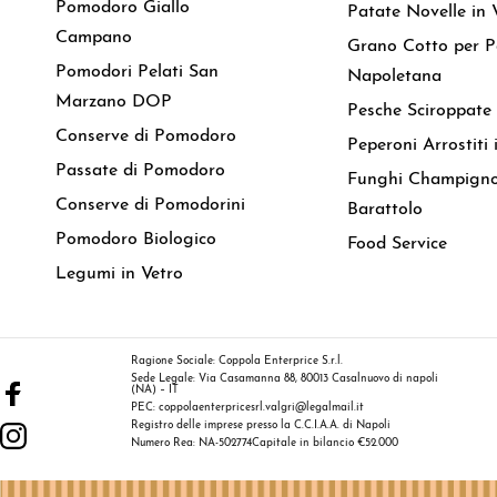
Pomodoro Giallo
Patate Novelle in 
Campano
Grano Cotto per P
Pomodori Pelati San
Napoletana
Marzano DOP
Pesche Sciroppate
Conserve di Pomodoro
Peperoni Arrostiti 
Passate di Pomodoro
Funghi Champigno
Conserve di Pomodorini
Barattolo
Pomodoro Biologico
Food Service
Legumi in Vetro
Ragione Sociale: Coppola Enterprice S.r.l.
Sede Legale: Via Casamanna 88, 80013 Casalnuovo di napoli
(NA) – IT
PEC: coppolaenterpricesrl.valgri@legalmail.it
Registro delle imprese presso la C.C.I.A.A. di Napoli
Numero Rea: NA-502774
Capitale in bilancio €52.000