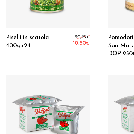
Aggiungi Al Carrello
Il prezzo original
Piselli in scatola
20,99
Pomodori 
€
10,50
€
400gx24
San Mar
Il prezzo attuale 
DOP 250