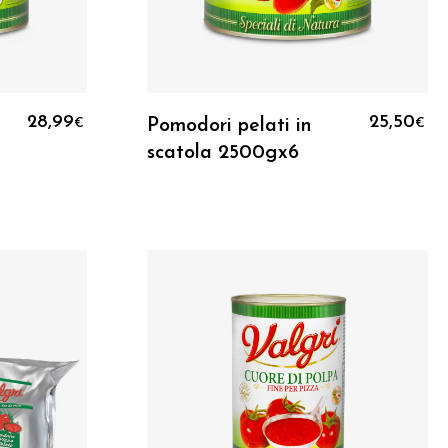
o
Aggiungi Al Carrello
28,99
25,50
Pomodori pelati in
€
€
scatola 2500gx6