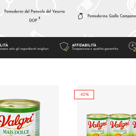
Pomodorini del Piennolo del Vesuvio
Pomodorino Giallo Campano
8
DOP
LITÀ
AFFIDABILITÀ
ziamo solo gli ingredienti migliori
Trasparenza e qualità garantita
-40%