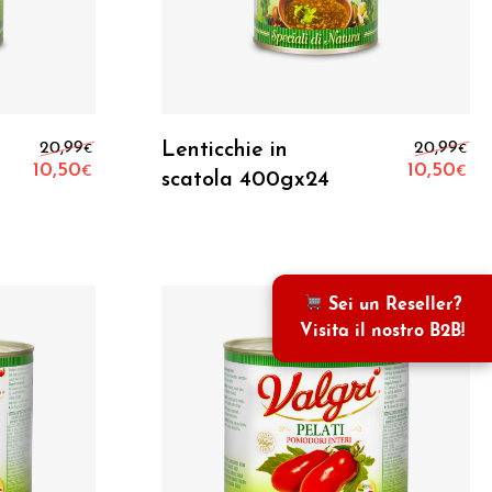
o
Aggiungi Al Carrello
.
Il prezzo originale era: 20,99€.
Il
20,99
Lenticchie in
20,99
€
€
10,50
10,50
€
€
scatola 400gx24
Il prezzo attuale è: 10,50€.
Il
Sei un Reseller?
Visita il nostro B2B!