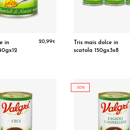
Aggiungi Al Carrello
Aggiungi Al Carrell
20,99
e in
Tris mais dolce in
€
340gx12
scatola 150gx3x8
-50%