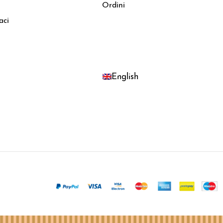
Ordini
aci
English