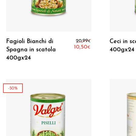
Aggiungi Al Carrello
Il prezzo original
Fagioli Bianchi di
20,99
Ceci in s
€
10,50
€
Spagna in scatola
400gx24
Il prezzo attuale 
400gx24
-50%