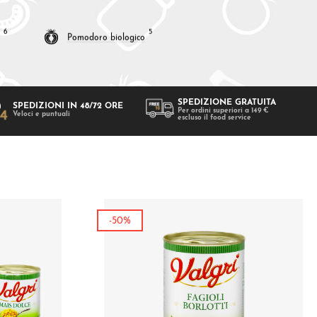
6
5
Pomodoro biologico
SPEDIZIONE GRATUITA
SPEDIZIONI IN 48/72 ORE
Per ordini superiori a 149 €
Veloci e puntuali
escluso il food service
-50%